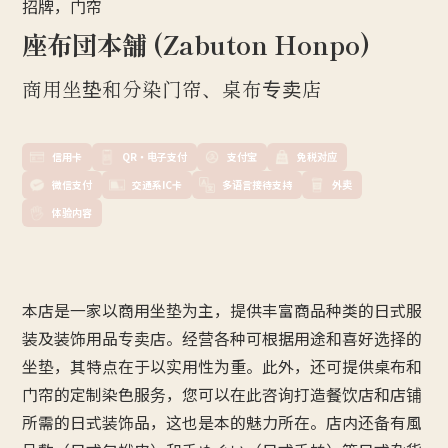
招牌，门帘
座布団本舗 (Zabuton Honpo)
商用坐垫和分染门帘、桌布专卖店
信用卡
QR・电子支付
支付宝
免税对应
微信支付
交通系IC卡
多语言接待支持
外卖
体验内容
本店是一家以商用坐垫为主，提供丰富商品种类的日式服
装及装饰用品专卖店。经营各种可根据用途和喜好选择的
坐垫，其特点在于以实用性为重。此外，还可提供桌布和
门帘的定制染色服务，您可以在此咨询打造餐饮店和店铺
所需的日式装饰品，这也是本的魅力所在。店内还备有風