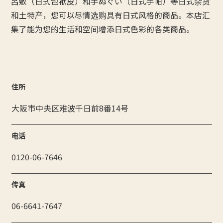
呂敷（日式包袱皮）和手ぬぐい（日式手帕）等日式杂货
和土特产，您可以尽情选购具有日式风格的商品。本店汇
集了能为您的生活和空间增添日式色彩的各类商品。
住所
大阪市中央区难波千日前8番14号
电话
0120-06-7646
传真
06-6641-7647