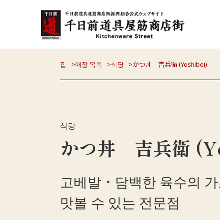
집
매장 목록
식당
かつ丼 吉兵衛 (Yoshibei)
식당
かつ丼 吉兵衛 (Yos
고베발・담백한 육수의 가
맛볼 수 있는 전문점