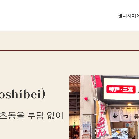
센니치마에
hibei)
츠동을 부담 없이