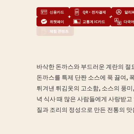
신용카드
QR・전자결제
알리
위챗페이
교통계 IC카드
다국어
체험 콘텐츠
바삭한 돈까스와 부드러운 계란의 절묘
돈까스를 특제 단짠 소스에 푹 끓여,
튀겨낸 튀김옷의 고소함, 소스의 풍미
녁 식사 때 많은 사람들에게 사랑받고 
질과 조리의 정성으로 만든 전통의 맛을