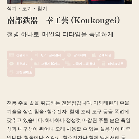
식기 · 도기 · 칠기
南部鉄器 幸工芸 (Koukougei)
철병 하나로, 매일의 티타임을 특별하게
신용카드
QR・전자결제
알리페이
면세 대응
위챗페이
교통계 IC카드
다국어 고객 응대
테이크아웃
체험 콘텐츠
전통 주물 솥을 취급하는 전문점입니다. 이와테현의 주물
기술을 살린 철솥·철주전자·철제 조리 도구 등을 폭넓게
갖추고 있습니다. 하나하나 정성껏 마감된 주물 솥은 축열
성과 내구성이 뛰어나 오래 사용할 수 있는 실용성이 매력
입니다. 철솥이나 스킬렛, 철주전자나 철제 액세서리 등