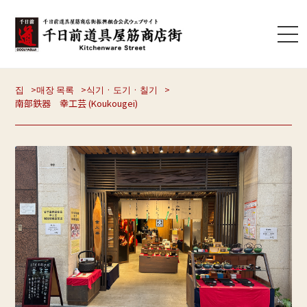
집
매장 목록
식기 · 도기 · 칠기
南部鉄器 幸工芸 (Koukougei)