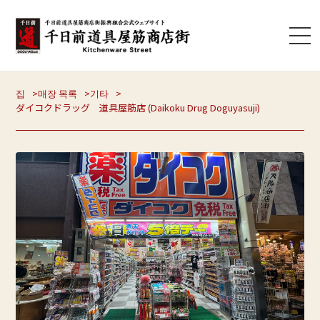
집
매장 목록
기타
ダイコクドラッグ 道具屋筋店 (Daikoku Drug Doguyasuji)