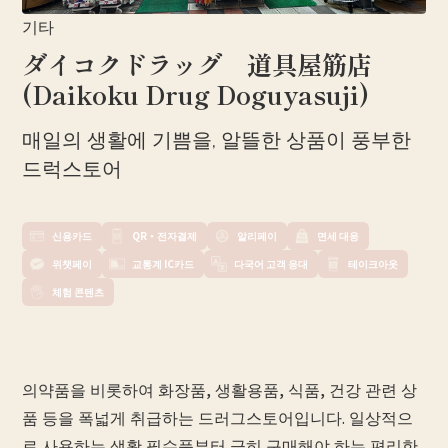
기타
ダイコクドラッグ 道具屋筋店
(Daikoku Drug Doguyasuji)
매일의 생활에 기쁨을, 알뜰한 상품이 풍부한
드럭스토어
신용카드
QR・전자결제
알리페이
면세 대응
위챗페이
교통계 IC카드
다국어 고객 응대
테이크아웃
체험 콘텐츠
의약품을 비롯하여 화장품, 생활용품, 식품, 건강 관련 상
품 등을 폭넓게 취급하는 드러그스토어입니다. 일상적으
로 사용하는 생활 필수품부터 급히 구매해야 하는 편리한