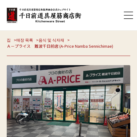
집
매장 목록
음식 및 식자재
Ａ－プライス 難波千日前店 (A-Price Namba Sennichimae)