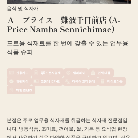
음식 및 식자재
Ａ－プライス 難波千日前店 (A-
Price Namba Sennichimae)
프로용 식재료를 한 번에 갖출 수 있는 업무용
식품 슈퍼
신용카드
QR・전자결제
알리페이
면세 대응
위챗페이
교통계 IC카드
다국어 고객 응대
테이크아웃
체험 콘텐츠
본점은 주로 업무용 식자재를 취급하는 식자재 전문점입
니다. 냉동식품, 조미료, 건어물, 쌀, 기름 등 요식업 현장
에서 사용하기 쉬운 다양한 상품을 구비하고 있으며, 실용