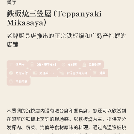
餐厅
鉄板焼三笠屋 (Teppanyaki
Mikasaya)
老牌厨具店推出的正宗铁板烧和广岛产牡蛎的
店铺
信用卡
QR・电子支付
支付宝
免税对应
微信支付
交通系IC卡
多语言接待支持
外卖
体验内容
木质调的沉稳店内设有吧台席和餐桌席，您还可以欣赏到
在眼前的铁板上烹饪的现场感。以铁板烧为主，提供充分
发挥肉、蔬菜、海鲜等食材原味的料理，通过高温铁板烧