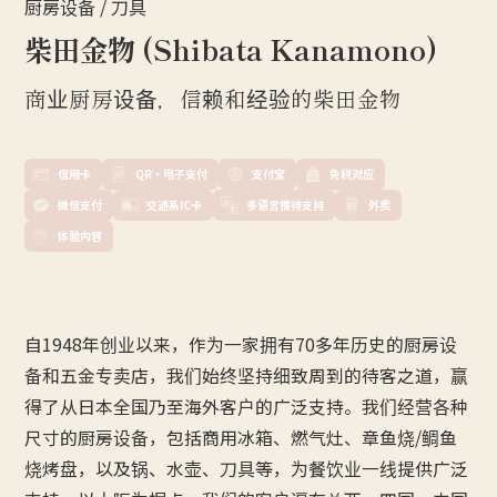
厨房设备 / 刀具
柴田金物 (Shibata Kanamono)
商业厨房设备，信赖和经验的柴田金物
信用卡
QR・电子支付
支付宝
免税对应
微信支付
交通系IC卡
多语言接待支持
外卖
体验内容
自1948年创业以来，作为一家拥有70多年历史的厨房设
备和五金专卖店，我们始终坚持细致周到的待客之道，赢
得了从日本全国乃至海外客户的广泛支持。我们经营各种
尺寸的厨房设备，包括商用冰箱、燃气灶、章鱼烧/鲷鱼
烧烤盘，以及锅、水壶、刀具等，为餐饮业一线提供广泛