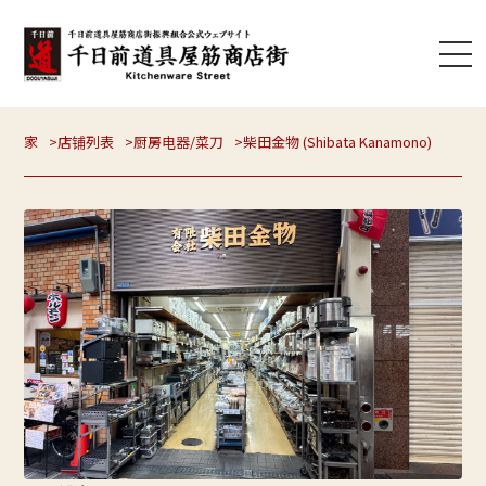
家
店铺列表
厨房电器
/
菜刀
柴田金物 (Shibata Kanamono)