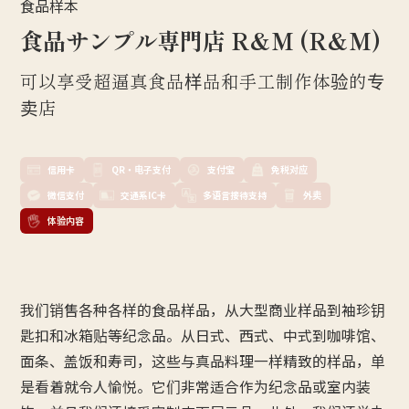
食品样本
食品サンプル専門店 R&M (R&M)
可以享受超逼真食品样品和手工制作体验的专
卖店
信用卡
QR・电子支付
支付宝
免税对应
微信支付
交通系IC卡
多语言接待支持
外卖
体验内容
我们销售各种各样的食品样品，从大型商业样品到袖珍钥
匙扣和冰箱贴等纪念品。从日式、西式、中式到咖啡馆、
面条、盖饭和寿司，这些与真品料理一样精致的样品，单
是看着就令人愉悦。它们非常适合作为纪念品或室内装