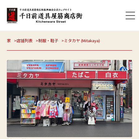
家
店铺列表
制服・鞋子
ミタカヤ (Mitakaya)