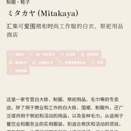
制服・鞋子
ミタカヤ (Mitakaya)
汇集可爱围裙和时尚工作服的白衣、祭祀用品
商店
信用卡
QR・电子支付
支付宝
免税对应
微信支付
交通系IC卡
多语言接待支持
外卖
体验内容
这是一家专营白大褂、制服、祭祀用品、毛巾等的专卖
店。除了用于商业和工作的白大褂、围裙、制服外，还广
泛提供用于祭祀和活动的用品，以及各种毛巾。从适用于
餐饮业和服务业的实用服装，到适合祭庆和活动的项目，