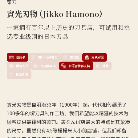
菜刀
實光刃物 (Jikko Hamono)
一家拥有百年以上历史的刀具店，可试用和挑
选专业级别的日本刀具
信用卡
QR・电子支付
支付宝
免税对应
微信支付
交通系IC卡
多语言接待支持
外卖
体验内容
實光刃物是自明治33年（1900年）起，代代相传继承了
100多年的堺刀具制作工坊。我们希望能以精湛的技术为
顾客提供最锋利的菜刀。裏なんば店最大的特点是其紧凑
的尺寸。虽然只有4.5张榻榻米大小的店铺，但我们却备