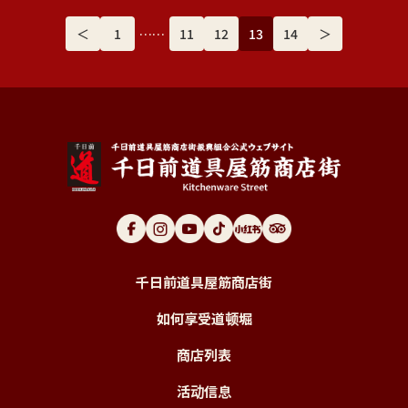
文
＜
1
……
11
12
13
14
＞
章
导
航
千日前道具屋筋商店街
如何享受道顿堀
商店列表
活动信息