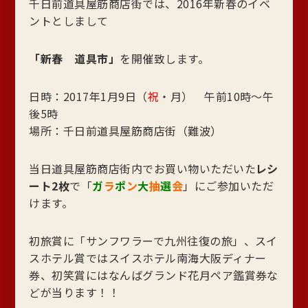
千日前道具屋筋商店街では、2016年新春のイベ
ントとしまして
「新春 道具市」
を開催致します。
日時：2017年1月9日（
祝
・月） 午前10時～午
後5時
場所：千日前道具屋筋商店街（難波）
当日道具屋筋商店街内でお買い物いただいた
レシ
ート2枚
で「
ガ
ラ
ポ
ン
大
抽
選
会
」にご参加いただ
けます。
初旅賞に「サンフワラーで九州往復の旅」、スイ
スホテル賞ではスイスホテル南海大阪ディナー
券、初笑賞にはなんばグランド花月ペア鑑賞券な
どが当ります！！